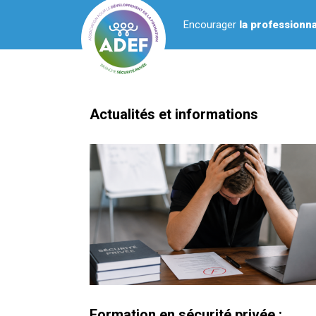
ADEF Securité
Encourager
la professionna
Actualités et informations
Formation en sécurité privée :