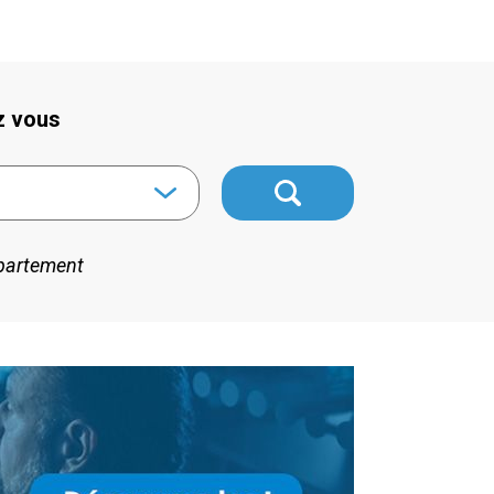
z vous
épartement