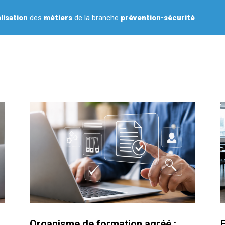
lisation
des
métiers
de la branche
prévention-sécurité
Organisme de formation agréé :